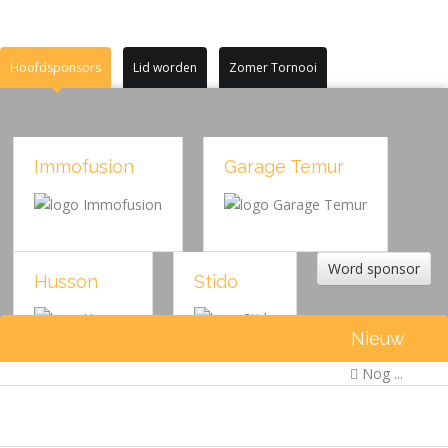
Hoofdsponsors
Lid worden
Zomer Tornooi
Immofusion
Garage Temur
Word sponsor
Husson
Stido
Nieuw
Nog ...
I am ten
Inkart