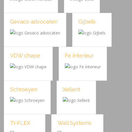
Gevaco advocaten
Gijbels
VDW chape
Fe interieur
Schroeyen
Xellent
TI-FLEX
Wall Systems