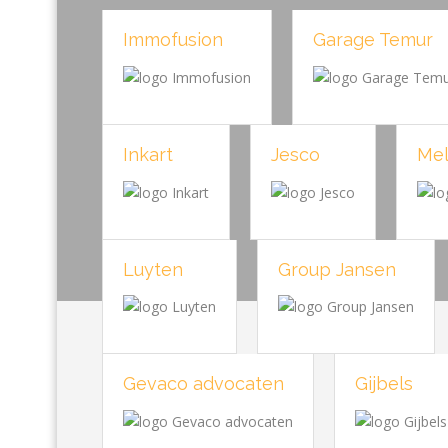
Immofusion
Garage Temur
Inkart
Jesco
Mel
Luyten
Group Jansen
Gevaco advocaten
Gijbels