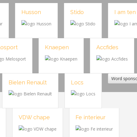
Husson
Stido
I am ten
osport
Knaepen
Accfides
Word spons
Bielen Renault
Locs
VDW chape
Fe interieur