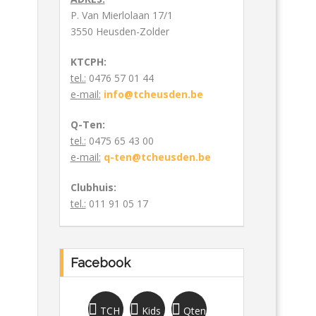
P. Van Mierlolaan 17/1
3550 Heusden-Zolder
KTCPH:
tel.:
0476 57 01 44
e-mail:
info@tcheusden.be
Q-Ten:
tel.:
0475 65 43 00
e-mail:
q-ten@tcheusden.be
Clubhuis:
tel.:
011 91 05 17
Facebook
TCH
Kids
Qten