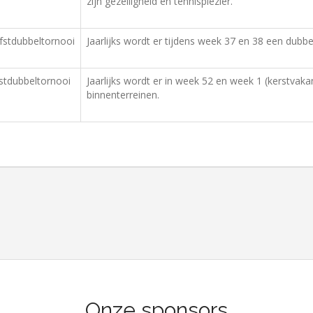
zijn gezelligheid en tennisplezier.
stdubbeltornooi
Jaarlijks wordt er tijdens week 37 en 38 een dubb
stdubbeltornooi
Jaarlijks wordt er in week 52 en week 1 (kerstvak
binnenterreinen.
Onze sponsors