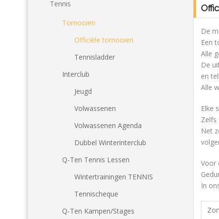
Tennis
Offi
Tornooien
De me
Officiële tornooien
Een t
Alle g
Tennisladder
De ui
Interclub
en te
Alle 
Jeugd
Volwassenen
Elke 
Zelfs
Volwassenen Agenda
Net z
volge
Dubbel Winterinterclub
Q-Ten Tennis Lessen
Voor 
Gedu
Wintertrainingen TENNIS
In on
Tennischeque
Zom
Q-Ten Kampen/Stages