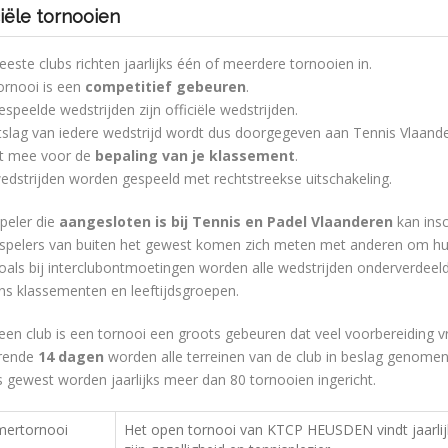
ciële tornooien
este clubs richten jaarlijks één of meerdere tornooien in.
ornooi is een
competitief gebeuren
.
espeelde wedstrijden zijn officiële wedstrijden.
tslag van iedere wedstrijd wordt dus doorgegeven aan Tennis Vlaand
lt mee voor de
bepaling van je klassement
.
wedstrijden worden gespeeld met rechtstreekse uitschakeling.
speler die
aangesloten is bij Tennis en Padel Vlaanderen
kan insc
 spelers van buiten het gewest komen zich meten met anderen om hu
oals bij interclubontmoetingen worden alle wedstrijden onderverdeeld
ns klassementen en leeftijdsgroepen.
een club is een tornooi een groots gebeuren dat veel voorbereiding v
rende
14 dagen
worden alle terreinen van de club in beslag genomen
s gewest worden jaarlijks meer dan 80 tornooien ingericht.
ertornooi
Het open tornooi van KTCP HEUSDEN vindt jaarlij