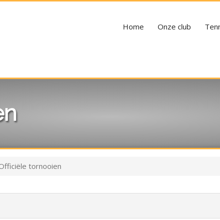
Home
Onze club
Tenn
en
Officiële tornooien