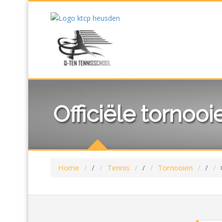
Officiële tornooi
Home
/
Tennis
/
Tornooien
/