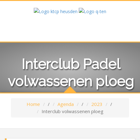
Interclub Padel
volwassenen ploeg
Home
/
Agenda
/
2023
/
Interclub volwassenen ploeg