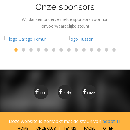
Onze sponsors
Wij danken ondervermelde sponsors voor hun
onvoorwaardelijke steun!
TCH
Kids
Qten
Deze website is gemaakt met de steun van
adapt-IT
HOME
ONZE CLUB
TENNIS
PADEL
Q-TEN