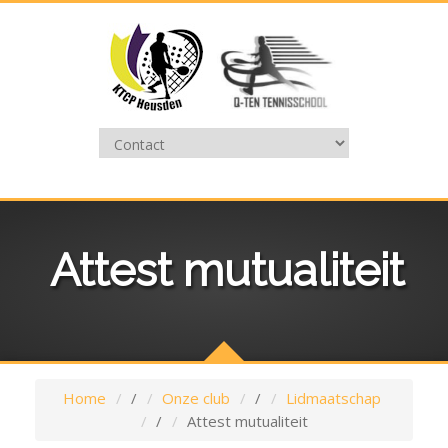
Attest mutualiteit
Home
/
Onze club
/
Lidmaatschap
/
Attest mutualiteit