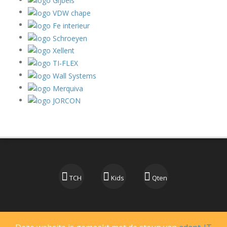
TCH
Kids
Qten