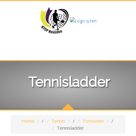
Tennisladder
Home
/
Tennis
/
Tornooien
/
Tennisladder