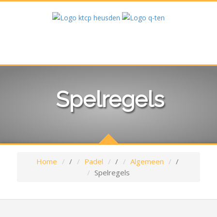
Spelregels
Home
/
Padel
/
Algemeen
/
Spelregels